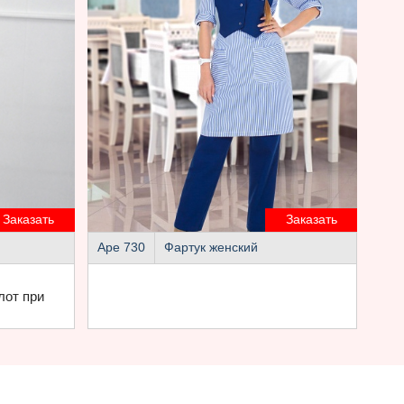
Заказать
Заказать
Аре 730
Фартук женский
лот при