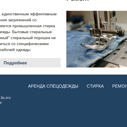
н, единственным эффективным
ния загрязнений со
ляется промышленная стирка
ежды. Бытовые стиральные
ный" стиральный порошок не
иться со специфическими
рабочей одежды.
Подробнее
АРЕНДА СПЕЦОДЕЖДЫ
СТИРКА
РЕМО
 За это
ю