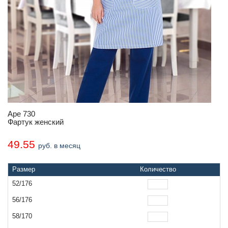
Аре 730
Фартук женский
49.55
руб. в месяц
Размер
Количество
52/176
56/176
58/170